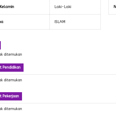
 Kelamin
Laki-Laki
N
ma
ISLAM
ak ditemukan
t Pendidikan
ak ditemukan
t Pekerjaan
ak ditemukan