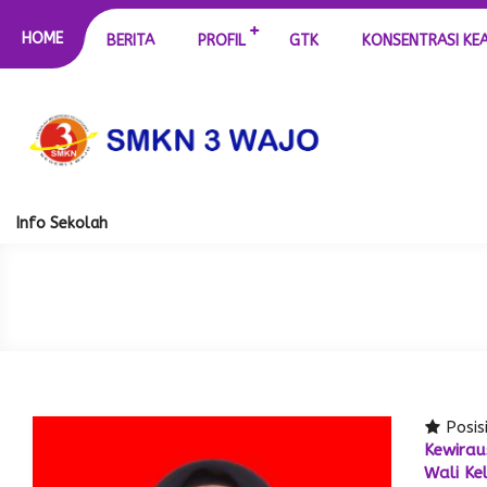
HOME
BERITA
PROFIL
GTK
KONSENTRASI KE
Info Sekolah
Posis
Kewira
Wali Ke